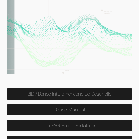
BID / Banco Interamericano de Desarrollo
Banco Mundial
Citi ESG Focus Portafolios